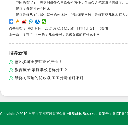
中间隔着宝宝，夫妻间做什么事都会不方便，久而久之也就懒得去做了。因
建议：母婴同房不同床
建议最好从宝宝出生就开始分床睡，但应该要同房，最好将婴儿床放在大人
点击次数：
更新时间：2017-03-01 14:12:58 【
打印此页
】 【
关闭
】
上一条：
没有了
下一条：
儿童分房，男孩女孩的有什么不同
推荐新闻
蓓凡缤可重庆店正式开业！
教育孩子 家庭学校怎样分工？
母婴同床睡的优缺点 宝宝分房睡好不好
Copyright © 2016 东莞市蓓凡家居有限公司 All Rights Reserved.备案号：
粤ICP备1