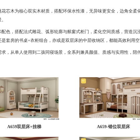
芯木为核心双实木材质，搭配环保水性漆，无异味更安全，边角全柔化
景。
色，搭配法式雕花、弧形轮廓与舷窗式柜门，柔化空间质感，营造沉浸
还是套房的书桌+衣柜组合，亦或是双层床的中层收纳区，都能高效利用
求，从单人使用到二孩同寝场景，全系列兼具颜值、质感与实用性，陪
A659双层床+挂梯
A659-错位双层床