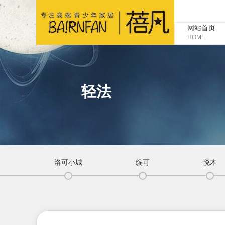
网站首页
HOME
轻法
洛可小城
缤可
悦木