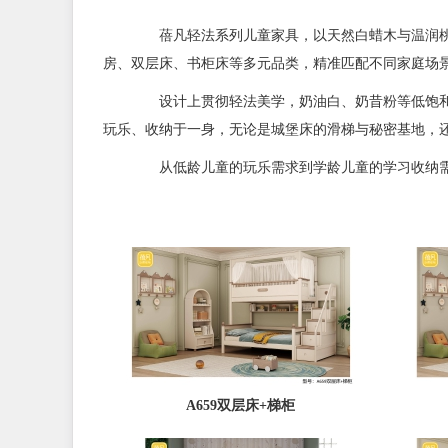
蓓凡轻法系列儿童家具，以天然白蜡木与温润桃花
房、双层床、书柜床等多元品类，精准匹配不同家庭场
设计上贯彻轻法美学，奶油白、奶昔粉等低饱和配
玩乐、收纳于一身，无论是城堡床的滑梯与秘密基地，
从低龄儿童的玩乐需求到学龄儿童的学习收纳需
A659双层床+梯柜